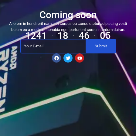
Coming soon
A lorem in hend rerit nam a et cursus eu conse ctetur adipiscing vesti
bulum eu a mollis ut conubia eget parturient cursu interdum duiran.
1241
18
46
05
:
:
: